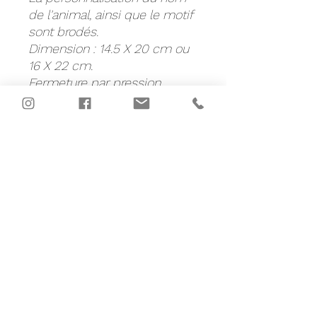
de l'animal, ainsi que le motif
sont brodés.
Dimension : 14.5 X 20 cm ou
16 X 22 cm.
Fermeture par pression.
A l'intérieur, 2 pochettes, une
en tissus et l'autre en
plastique transparent.
Entièrement fait à la main, en
simili cuir, tissus et ruban.
Nous contacter
Pour joindre Marie :
06 58 04 23 20
Pour joindre Justine pour la
catégorie "les colliers de