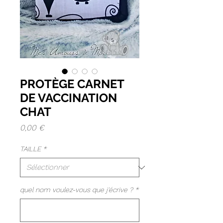
PROTÈGE CARNET
DE VACCINATION
CHAT
Prix
0,00 €
TAILLE
*
quel nom voulez-vous que j'écrive ?
*