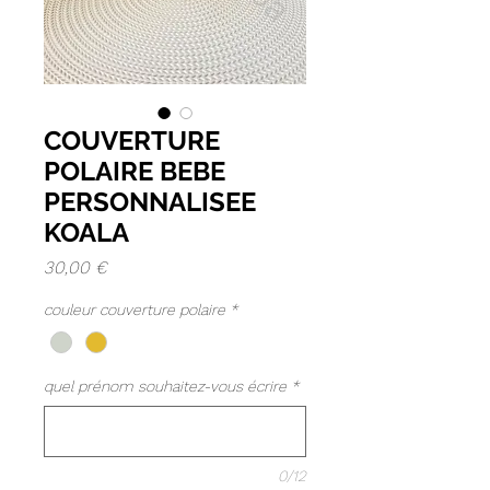
COUVERTURE
POLAIRE BEBE
PERSONNALISEE
KOALA
Prix
30,00 €
couleur couverture polaire
*
quel prénom souhaitez-vous écrire
*
0/12