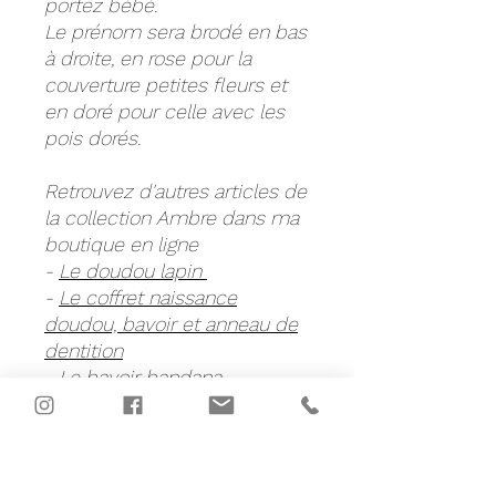
portez bébé.
Le prénom sera brodé en bas
à droite, en rose pour la
couverture petites fleurs et
en doré pour celle avec les
pois dorés.
Retrouvez d'autres articles de
la collection Ambre dans ma
boutique en ligne
-
Le doudou lapin
-
Le coffret naissance
doudou, bavoir et anneau de
dentition
-
Le bavoir bandana
-
Le lot de 7 lingettes lavables
-
Le protège carnet de santé
-
La couverture hiver