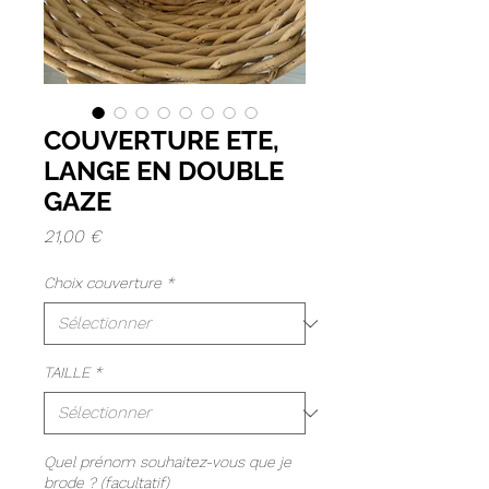
COUVERTURE ETE,
LANGE EN DOUBLE
GAZE
Prix
21,00 €
Choix couverture
*
TAILLE
*
Quel prénom souhaitez-vous que je
brode ? (facultatif)