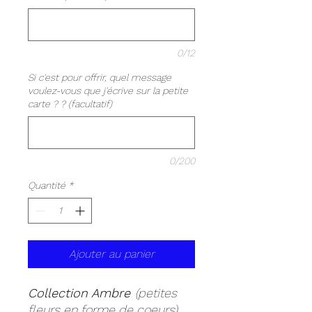
0/12
Si c'est pour offrir, quel message
voulez-vous que j'écrive sur la petite
carte ? ? (facultatif)
0/200
Quantité
*
Ajouter au panier
Collection Ambre
(petites
fleurs en forme de coeurs)