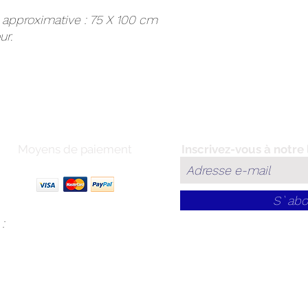
 approximative : 75 X 100 cm
ur.
Moyens de paiement
Inscrivez-vous à notre l
S`abo
: