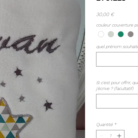
Prix
30,00 €
couleur couverture po
quel prénom souhaite
Si c'est pour offrir,
j'écrive ? (facultatif)
Quantité
*