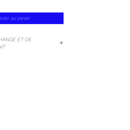
outer au panier
CHANGE ET DE
NT
res étant personnalisées au
nt ni repris ni échangés.
ur votre compréhention.