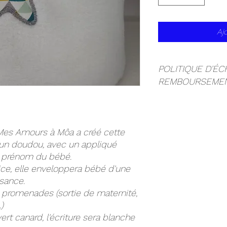
Aj
POLITIQUE D'É
REMBOURSEME
Les couvertures polai
prénom, elles ne sero
Je vous remercie po
 Mes Amours à Môa a créé cette
'un doudou, avec un appliqué
au prénom du bébé.
rice, elle enveloppera bébé d'une
ssance.
s promenades (sortie de maternité,
)
ert canard, l'écriture sera blanche