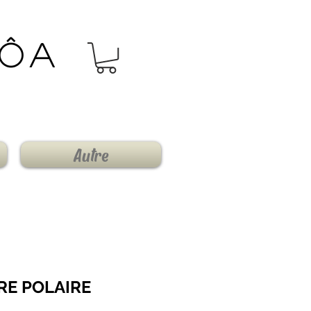
Môa
Autre
E POLAIRE