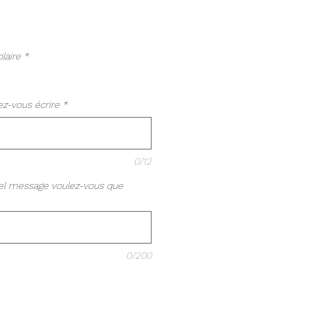
laire
*
z-vous écrire
*
0/12
 quel message voulez-vous que
0/200