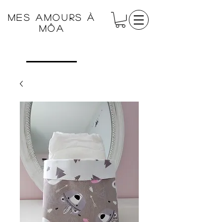
Mes amours à
Môa