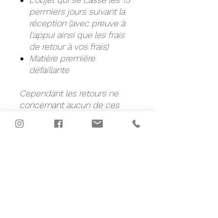
permiers jours suivant la
réception (avec preuve à
l'appui ainsi que les frais
de retour à vos frais)
Matière première
défaillante
Cependant les retours ne
concernant aucun de ces
points seront à vos frais, par
exemple :
La non-réception de votre
commande notée par les
services postaux comme
délivrée (sauf exception)
Casse de l'objet après les
15 jours de garantie (les
réparations sont parfois